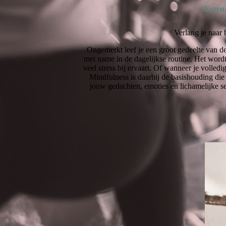
Eszenz
Verlang je naar 
Ongemerkt leef je een groot gedeelte van d
met name in de dagelijkse routine. Het wordt 
veel stress bij ervaart. Of wanneer je volledi
Mindfulness is daarbij de basishouding die
jouw gedachten, emoties en lichamelijke se