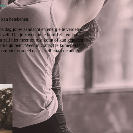
ess.
ou kan betekenen.
de dag jouw aandacht en energie te verdelen
elf. Dat je zoveel in je hoofd zit, en je daar
n zelf niet meer tot rust komt of kan genieten.
erkelijk bent. Weer in contact te komen met
 zonder oordeel naar jezelf en/of de ander.