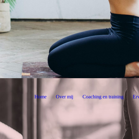
Home
Over mij
Coaching en training
Er