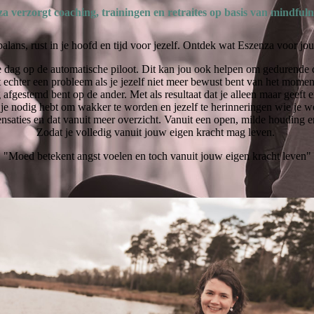
a verzorgt coaching, trainingen en retraites op basis van mindfuln
balans, rust in je hoofd en tijd voor jezelf. Ontdek wat Eszenza voor j
e dag op de automatische piloot. Dit kan jou ook helpen om gedurende 
echter een probleem als je jezelf niet meer bewust bent van het moment z
g afgestemd bent op de ander. Met als resultaat dat je alleen maar geeft e
 je nodig hebt om wakker te worden en jezelf te herinneringen wie je w
nsaties en dat vanuit meer overzicht. Vanuit een open, milde houding en
Zodat je volledig vanuit jouw eigen kracht mag leven.
"Moed betekent angst voelen en toch vanuit jouw eigen kracht leven"